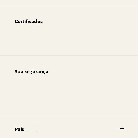
m
a
i
Certificados
l
:
Sua segurança
País