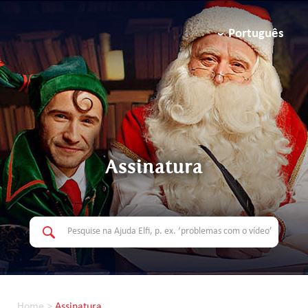
Português
Assinatura
Home
>
Assinatura