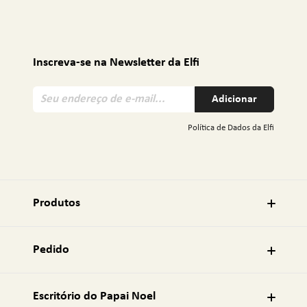
Inscreva-se na Newsletter da Elfi
S
Adicionar
e
u
Política de Dados da Elfi
e
n
d
e
r
Produtos
e
ç
o
Pedido
d
e
e
Escritório do Papai Noel
-