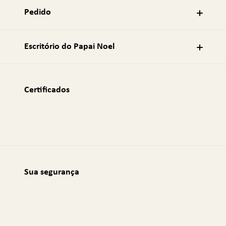
o
Pedido
d
e
e
Escritório do Papai Noel
-
m
a
i
Certificados
l
:
Sua segurança