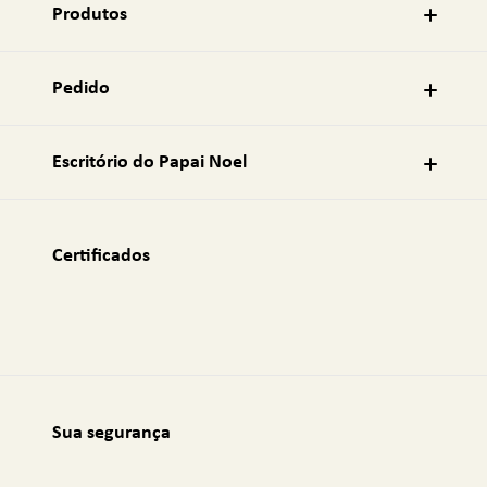
r
Produtos
e
ç
o
Pedido
d
e
e
Escritório do Papai Noel
-
m
a
i
Certificados
l
:
Sua segurança