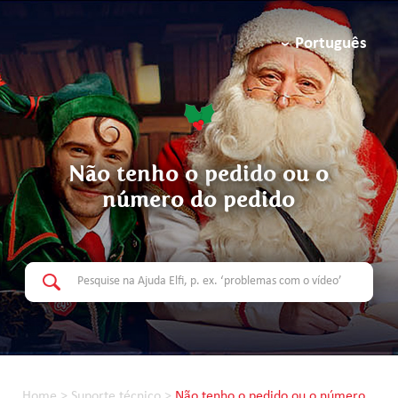
Português
Não tenho o pedido ou o
número do pedido
Home
>
Suporte técnico
>
Não tenho o pedido ou o número