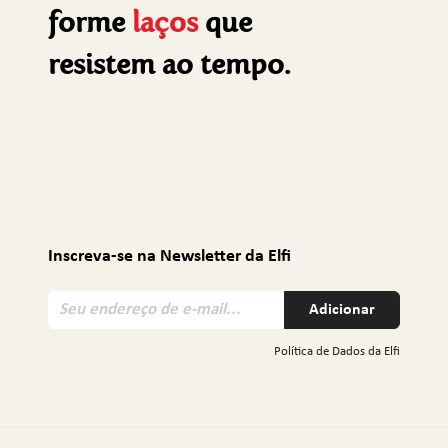
forme
laços
que
resistem ao tempo.
Inscreva-se na Newsletter da Elfi
S
Adicionar
e
u
Política de Dados da Elfi
e
n
d
e