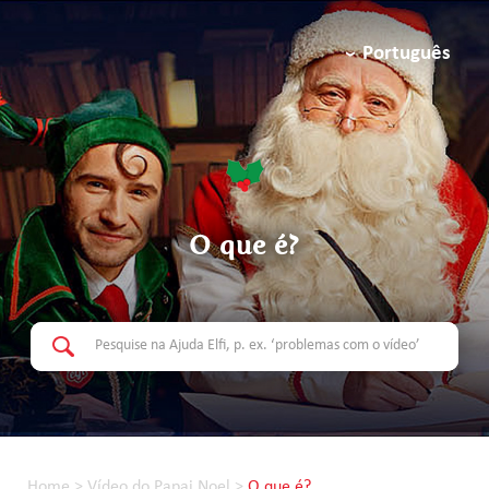
Português
O que é?
Home
>
Vídeo do Papai Noel
>
O que é?