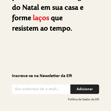
do Natal em sua casa e
forme
laços
que
resistem ao tempo.
Inscreva-se na Newsletter da Elfi
S
Adicionar
e
u
Política de Dados da Elfi
e
n