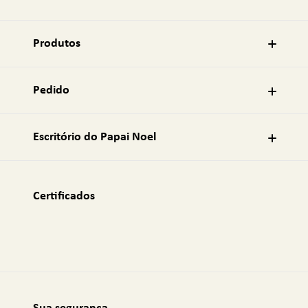
d
e
r
Produtos
e
ç
o
Pedido
d
e
e
Escritório do Papai Noel
-
m
a
i
Certificados
l
: