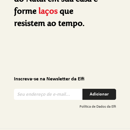
forme
laços
que
resistem ao tempo.
Inscreva-se na Newsletter da Elfi
S
Adicionar
e
u
Política de Dados da Elfi
e
n
d