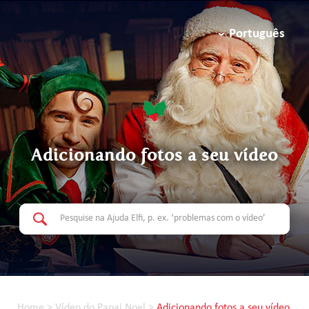
Português
Adicionando fotos a seu vídeo
Home
>
Vídeo do Papai Noel
>
Adicionando fotos a seu vídeo