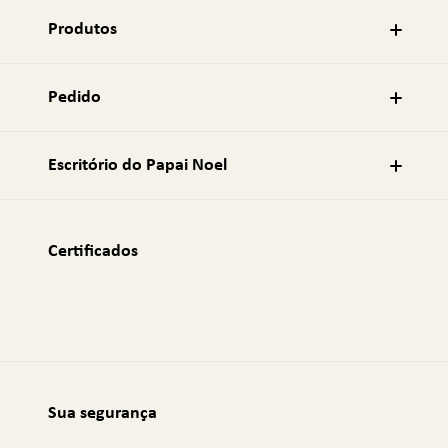
e
r
Produtos
e
ç
o
Pedido
d
e
e
Escritório do Papai Noel
-
m
a
i
Certificados
l
:
Sua segurança